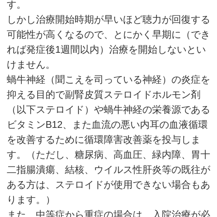
す。
しかし治療開始時期が早いほど聴力が回復する
可能性が高くなるので、とにかく早期に（でき
れば発症後1週間以内）治療を開始しないとい
けません。
蝸牛神経（聞こえを司っている神経）の炎症を
抑える目的で副腎皮質ステロイドホルモン剤
（以下ステロイド）や蝸牛神経の栄養源である
ビタミンB12、また血流の悪い内耳の血液循環
を改善するために循環障害改善薬を投与しま
す。（ただし、糖尿病、高血圧、緑内障、胃十
二指腸潰瘍、結核、ウイルス性肝炎等の既往が
ある方は、ステロイドが使用できない場合もあ
ります。）
また、中等症から重症の場合は、入院治療が必