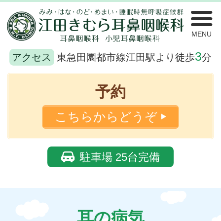
江
3
アクセス
東急田園都市線江田駅より徒歩
分
予約
こちらからどうぞ
駐車場
25台完備
耳の病気